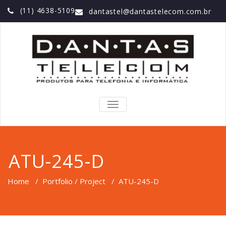
(11) 4638-5109
dantastel@dantastelecom.com.br
TOGGLE
NAVIGATION
ATU-245-D
Home
/
Portfolio / Project
/
ATU-245-D