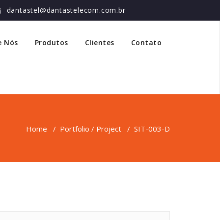
dantastel@dantastelecom.com.br
e Nós
Produtos
Clientes
Contato
Home
/
Portfolio / Project
/
SIT-003-D